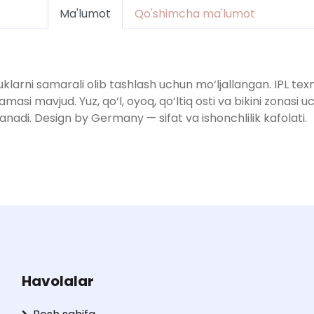
Ma'lumot
Qo'shimcha ma'lumot
ni samarali olib tashlash uchun mo‘ljallangan. IPL texnologi
amasi mavjud. Yuz, qo‘l, oyoq, qo‘ltiq osti va bikini zonasi 
lanadi. Design by Germany — sifat va ishonchlilik kafolati.
Havolalar