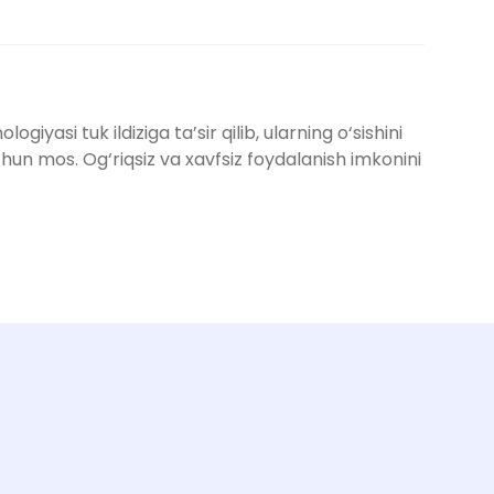
yasi tuk ildiziga ta’sir qilib, ularning o‘sishini
uchun mos. Og‘riqsiz va xavfsiz foydalanish imkonini