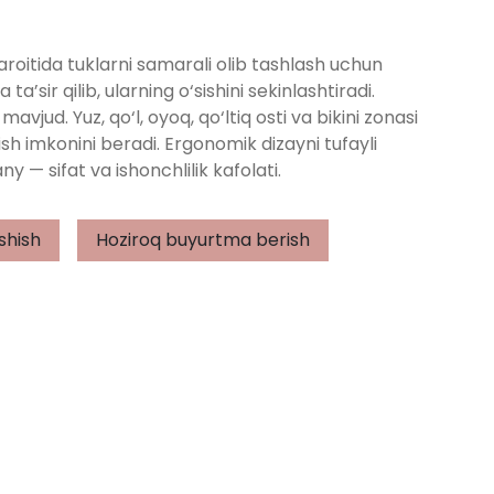
oitida tuklarni samarali olib tashlash uchun
 ta’sir qilib, ularning o‘sishini sekinlashtiradi.
vjud. Yuz, qo‘l, oyoq, qo‘ltiq osti va bikini zonasi
sh imkonini beradi. Ergonomik dizayni tufayli
 — sifat va ishonchlilik kafolati.
shish
Hoziroq buyurtma berish