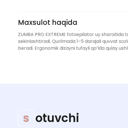
Maxsulot haqida
ZUMBA PRO EXTREME fotoepilator uy sharoitida tuklar
sekinlashtiradi. Qurilmada 1–5 darajali quvvat sozl
beradi. Ergonomik dizayni tufayli qo‘lda qulay ush
s
otuvchi