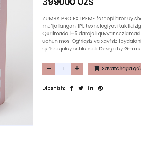
399000 UZS
ZUMBA PRO EXTREME fotoepilator uy shar
mo‘ljallangan. IPL texnologiyasi tuk ildiziga
Qurilmada 1–5 darajali quvvat sozlamasi ma
uchun mos. Og‘riqsiz va xavfsiz foydalani
qo‘lda qulay ushlanadi. Design by Germany
Savatchaga qo'
Ulashish: