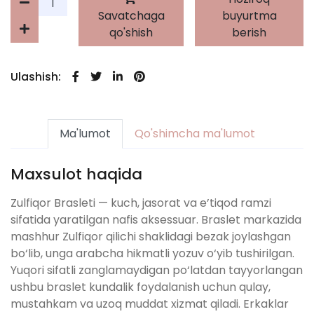
Savatchaga
buyurtma
qo'shish
berish
Ulashish:
Ma'lumot
Qo'shimcha ma'lumot
Maxsulot haqida
Zulfiqor Brasleti — kuch, jasorat va e’tiqod ramzi
sifatida yaratilgan nafis aksessuar. Braslet markazida
mashhur Zulfiqor qilichi shaklidagi bezak joylashgan
bo‘lib, unga arabcha hikmatli yozuv o‘yib tushirilgan.
Yuqori sifatli zanglamaydigan po‘latdan tayyorlangan
ushbu braslet kundalik foydalanish uchun qulay,
mustahkam va uzoq muddat xizmat qiladi. Erkaklar