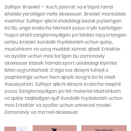
Zulfiqor Brasleti — kuch, jasorat va e’tiqod ramzi
sifatida yaratilgan nafis aksessuar. Braslet markazida
mashhur Zulfiqor qilichi shaklidagi bezak joylashgan
bo‘lib, unga arabcha hikmatli yozuv o‘yib tushirilgan.
Yuqori sifatli zanglamaydigan po‘latdan tayyorlangan
ushbu braslet kundalik foydalanish uchun qulay,
mustahkam va uzoq muddat xizmat qiladi. Erkaklar
va ayollar uchun mos bo‘lgan bu zamonaviy
aksessuar klassik hamda sport uslubidagi kiyimlar
bilan uyg‘unlashadi. O‘ziga xos dizayni tufayli u
yaqinlaringiz uchun ham ajoyib sovg‘a bo‘la oladi.
Xususiyatlari: Zulfiqor qilichi dizayni Arabcha naqshli
yozuv Zanglamaydigan po‘lat material Mustahkam
va qulay taqiladigan qulf Kundalik foydalanish uchun
mos Erkaklar va ayollar uchun universal model
Zamonaviy va ma’noli aksessuar
Hoziroq