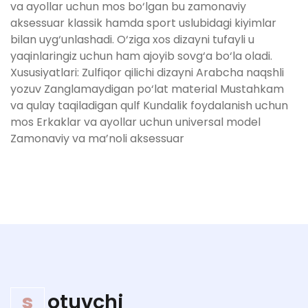
va ayollar uchun mos bo‘lgan bu zamonaviy
aksessuar klassik hamda sport uslubidagi kiyimlar
bilan uyg‘unlashadi. O‘ziga xos dizayni tufayli u
yaqinlaringiz uchun ham ajoyib sovg‘a bo‘la oladi.
Xususiyatlari: Zulfiqor qilichi dizayni Arabcha naqshli
yozuv Zanglamaydigan po‘lat material Mustahkam
va qulay taqiladigan qulf Kundalik foydalanish uchun
mos Erkaklar va ayollar uchun universal model
Zamonaviy va ma’noli aksessuar
s
otuvchi