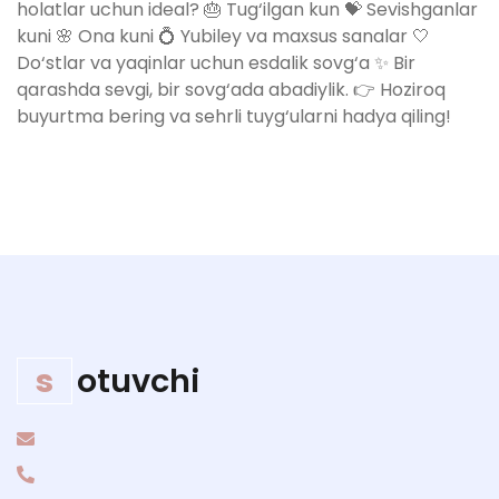
holatlar uchun ideal? 🎂 Tug‘ilgan kun 💝 Sevishganlar
kuni 🌸 Ona kuni 💍 Yubiley va maxsus sanalar 🤍
Do‘stlar va yaqinlar uchun esdalik sovg‘a ✨ Bir
qarashda sevgi, bir sovg‘ada abadiylik. 👉 Hoziroq
buyurtma bering va sehrli tuyg‘ularni hadya qiling!
s
otuvchi