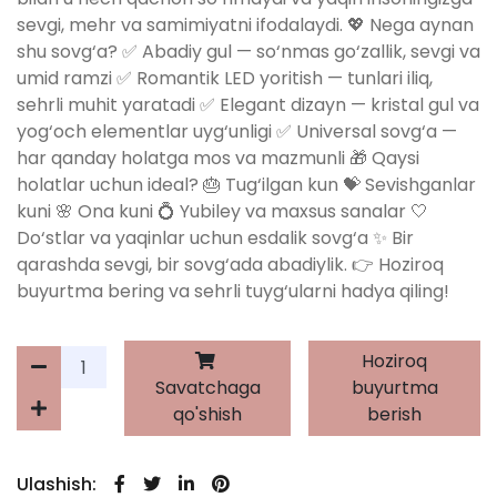
sevgi, mehr va samimiyatni ifodalaydi. 💖 Nega aynan
shu sovg‘a? ✅ Abadiy gul — so‘nmas go‘zallik, sevgi va
umid ramzi ✅ Romantik LED yoritish — tunlari iliq,
sehrli muhit yaratadi ✅ Elegant dizayn — kristal gul va
yog‘och elementlar uyg‘unligi ✅ Universal sovg‘a —
har qanday holatga mos va mazmunli 🎁 Qaysi
holatlar uchun ideal? 🎂 Tug‘ilgan kun 💝 Sevishganlar
kuni 🌸 Ona kuni 💍 Yubiley va maxsus sanalar 🤍
Do‘stlar va yaqinlar uchun esdalik sovg‘a ✨ Bir
qarashda sevgi, bir sovg‘ada abadiylik. 👉 Hoziroq
buyurtma bering va sehrli tuyg‘ularni hadya qiling!
Hoziroq
Savatchaga
buyurtma
qo'shish
berish
Ulashish: