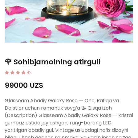
🌹 Sohibjamolning atirguli
99000 UZS
Glasseam Abadiy Galaxy Rose — Ona, Rafiqa va
Do‘stlar uchun romantik sovg‘a 📝 Qisqa izoh
(Description) Glasseam Abadiy Galaxy Rose — kristal
gumbaz ostida joylashgan, rang-barang LED
yoritilgan abadiy gul. Vintage uslubdagi nafis dizayni
bilan u hech qachon so‘nmaydi va yaqin insoningizga