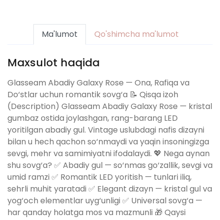
Ma'lumot
Qo'shimcha ma'lumot
Maxsulot haqida
Glasseam Abadiy Galaxy Rose — Ona, Rafiqa va
Do‘stlar uchun romantik sovg‘a 📝 Qisqa izoh
(Description) Glasseam Abadiy Galaxy Rose — kristal
gumbaz ostida joylashgan, rang-barang LED
yoritilgan abadiy gul. Vintage uslubdagi nafis dizayni
bilan u hech qachon so‘nmaydi va yaqin insoningizga
sevgi, mehr va samimiyatni ifodalaydi. 💖 Nega aynan
shu sovg‘a? ✅ Abadiy gul — so‘nmas go‘zallik, sevgi va
umid ramzi ✅ Romantik LED yoritish — tunlari iliq,
sehrli muhit yaratadi ✅ Elegant dizayn — kristal gul va
yog‘och elementlar uyg‘unligi ✅ Universal sovg‘a —
har qanday holatga mos va mazmunli 🎁 Qaysi