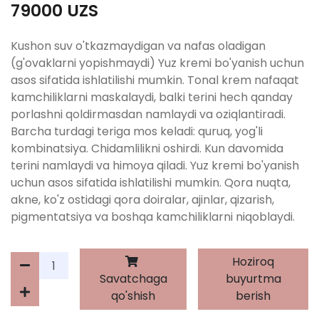
79000 UZS
Kushon suv o'tkazmaydigan va nafas oladigan
(g'ovaklarni yopishmaydi) Yuz kremi bo'yanish uchun
asos sifatida ishlatilishi mumkin. Tonal krem ​​nafaqat
kamchiliklarni maskalaydi, balki terini hech qanday
porlashni qoldirmasdan namlaydi va oziqlantiradi.
Barcha turdagi teriga mos keladi: quruq, yog'li
kombinatsiya. Chidamlilikni oshirdi. Kun davomida
terini namlaydi va himoya qiladi. Yuz kremi bo'yanish
uchun asos sifatida ishlatilishi mumkin. Qora nuqta,
akne, ko'z ostidagi qora doiralar, ajinlar, qizarish,
pigmentatsiya va boshqa kamchiliklarni niqoblaydi.
Hoziroq
Savatchaga
buyurtma
qo'shish
berish