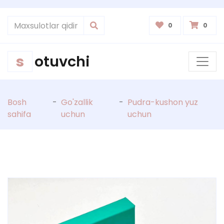
0
0
s
otuvchi
Bosh
-
Go'zallik
-
Pudra-kushon yuz
sahifa
uchun
uchun