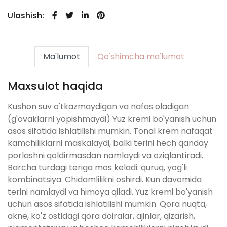
Ulashish:
Ma'lumot
Qo'shimcha ma'lumot
Maxsulot haqida
Kushon suv o'tkazmaydigan va nafas oladigan
(g'ovaklarni yopishmaydi) Yuz kremi bo'yanish uchun
asos sifatida ishlatilishi mumkin. Tonal krem ​​nafaqat
kamchiliklarni maskalaydi, balki terini hech qanday
porlashni qoldirmasdan namlaydi va oziqlantiradi.
Barcha turdagi teriga mos keladi: quruq, yog'li
kombinatsiya. Chidamlilikni oshirdi. Kun davomida
terini namlaydi va himoya qiladi. Yuz kremi bo'yanish
uchun asos sifatida ishlatilishi mumkin. Qora nuqta,
akne, ko'z ostidagi qora doiralar, ajinlar, qizarish,