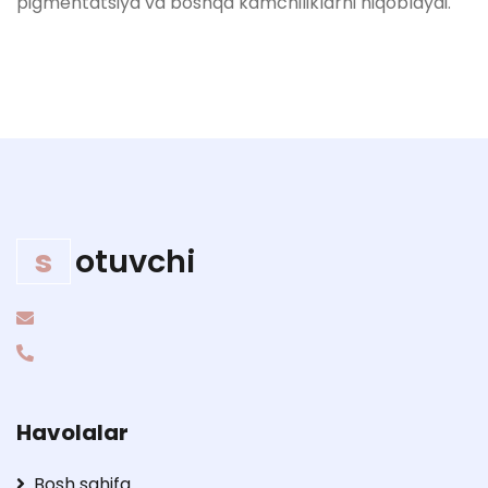
pigmentatsiya va boshqa kamchiliklarni niqoblaydi.
s
otuvchi
Havolalar
Bosh sahifa