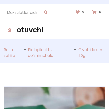
0
0
s
otuvchi
Bosh
-
Biologik aktiv
-
Giyohli krem
sahifa
qo'shimchalar
30g