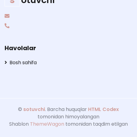
s
otuvchi
Havolalar
Bosh sahifa
©
sotuvchi
. Barcha huquqlar
HTML Codex
tomonidan himoyalangan
Shablon
ThemeWagon
tomonidan taqdim etilgan