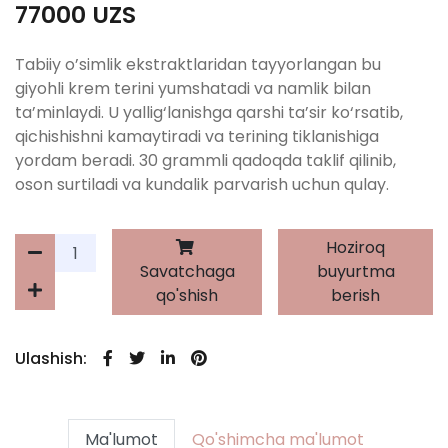
77000 UZS
Tabiiy o’simlik ekstraktlaridan tayyorlangan bu
giyohli krem terini yumshatadi va namlik bilan
ta’minlaydi. U yallig‘lanishga qarshi ta’sir ko‘rsatib,
qichishishni kamaytiradi va terining tiklanishiga
yordam beradi. 30 grammli qadoqda taklif qilinib,
oson surtiladi va kundalik parvarish uchun qulay.
Hoziroq
Savatchaga
buyurtma
qo'shish
berish
Ulashish:
Ma'lumot
Qo'shimcha ma'lumot