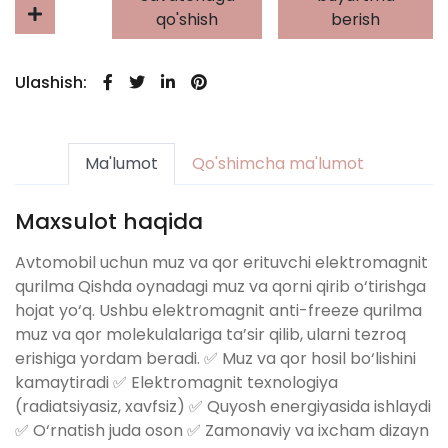
qo'shish
berish
Ulashish:
Ma'lumot
Qo'shimcha ma'lumot
Maxsulot haqida
Avtomobil uchun muz va qor erituvchi elektromagnit
qurilma Qishda oynadagi muz va qorni qirib o‘tirishga
hojat yo‘q. Ushbu elektromagnit anti-freeze qurilma
muz va qor molekulalariga ta’sir qilib, ularni tezroq
erishiga yordam beradi. ✅ Muz va qor hosil bo‘lishini
kamaytiradi ✅ Elektromagnit texnologiya
(radiatsiyasiz, xavfsiz) ✅ Quyosh energiyasida ishlaydi
✅ O‘rnatish juda oson ✅ Zamonaviy va ixcham dizayn