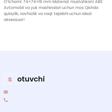
O‘lchami: 74×74×16 mm Material: mustahkam ABS
Avtomobil va yuk mashinalari uchun mos Qishda
qulaylik, xavfsizlik va vaqt tejalishi uchun ideal
aksessuar!
s
otuvchi