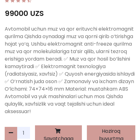
99000 UZS
Avtomobil uchun muz va qor erituvchi elektromagnit
qurilma Qishda oynadagi muz va qorni qirib o‘tirishga
hojat yo‘q. Ushbu elektromagnit anti-freeze qurilma
muz va qor molekulalariga ta’sir qilib, ularni tezroq
erishiga yordam beradi. ✅ Muz va qor hosil bo‘lishini
kamaytiradi ✅ Elektromagnit texnologiya
(radiatsiyasiz, xavfsiz) ✅ Quyosh energiyasida ishlaydi
✅ O‘rnatish juda oson ✅ Zamonaviy va ixcham dizayn
O‘lchami: 74×74×16 mm Material: mustahkam ABS
Avtomobil va yuk mashinalari uchun mos Qishda
qulaylik, xavfsizlik va vaqt tejalishi uchun ideal
aksessuar!
Hoziroq
Savatchaga
buyurtma