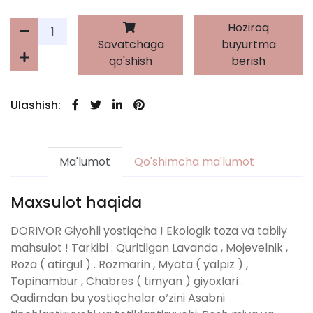
Hoziroq
Savatchaga
buyurtma
qo'shish
berish
Ulashish:
Ma'lumot
Qo'shimcha ma'lumot
Maxsulot haqida
DORIVOR Giyohli yostiqcha ! Ekologik toza va tabiiy
mahsulot ! Tarkibi : Quritilgan Lavanda , Mojevelnik ,
Roza ( atirgul ) . Rozmarin , Myata ( yalpiz ) ,
Topinambur , Chabres ( timyan ) giyoxlari .
Qadimdan bu yostiqchalar o‘zini Asabni