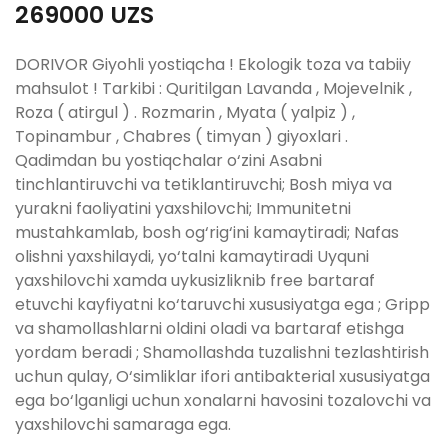
269000 UZS
DORIVOR Giyohli yostiqcha ! Ekologik toza va tabiiy
mahsulot ! Tarkibi : Quritilgan Lavanda , Mojevelnik ,
Roza ( atirgul ) . Rozmarin , Myata ( yalpiz ) ,
Topinambur , Chabres ( timyan ) giyoxlari .
Qadimdan bu yostiqchalar o‘zini Asabni
tinchlantiruvchi va tetiklantiruvchi; Bosh miya va
yurakni faoliyatini yaxshilovchi; Immunitetni
mustahkamlab, bosh og‘rig‘ini kamaytiradi; Nafas
olishni yaxshilaydi, yo‘talni kamaytiradi Uyquni
yaxshilovchi xamda uykusizliknib free bartaraf
etuvchi kayfiyatni ko‘taruvchi xususiyatga ega ; Gripp
va shamollashlarni oldini oladi va bartaraf etishga
yordam beradi ; Shamollashda tuzalishni tezlashtirish
uchun qulay, O‘simliklar ifori antibakterial xususiyatga
ega bo‘lganligi uchun xonalarni havosini tozalovchi va
yaxshilovchi samaraga ega.