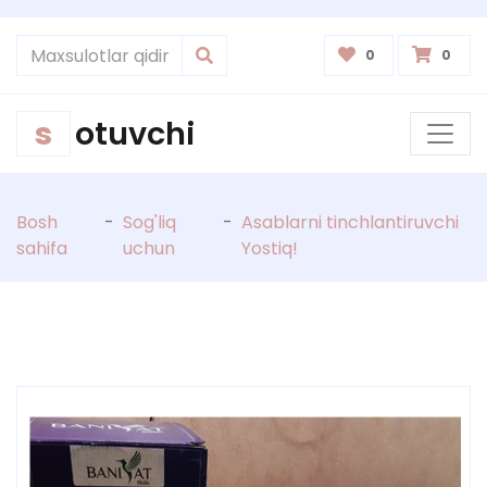
0
0
s
otuvchi
Bosh
-
Sog'liq
-
Asablarni tinchlantiruvchi
sahifa
uchun
Yostiq!