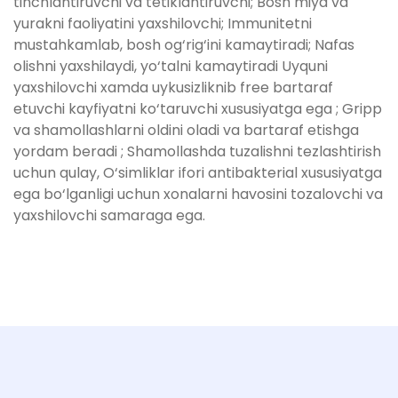
tinchlantiruvchi va tetiklantiruvchi; Bosh miya va
yurakni faoliyatini yaxshilovchi; Immunitetni
mustahkamlab, bosh og‘rig‘ini kamaytiradi; Nafas
olishni yaxshilaydi, yo‘talni kamaytiradi Uyquni
yaxshilovchi xamda uykusizliknib free bartaraf
etuvchi kayfiyatni ko‘taruvchi xususiyatga ega ; Gripp
va shamollashlarni oldini oladi va bartaraf etishga
yordam beradi ; Shamollashda tuzalishni tezlashtirish
uchun qulay, O‘simliklar ifori antibakterial xususiyatga
ega bo‘lganligi uchun xonalarni havosini tozalovchi va
yaxshilovchi samaraga ega.